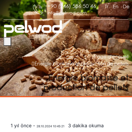
+90 (246) 556 50 46
Tr
En
De
info@pelwod.com
Page d'accueil
Énergie biomasse et production de pellets
Énergie biomasse et
production de pellets
1 yıl önce -
3 dakika okuma
28.10.2024 10:45:21