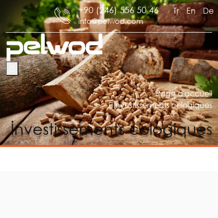
+90 (246) 556 50 46
Tr
En
De
info@pelwod.com
Page d'accueil
İnvestissements cologiques
İnvestissements cologiques